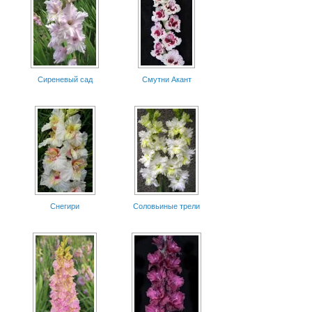
Сиреневый сад
Смутни Акант
Снегири
Соловьиные трели