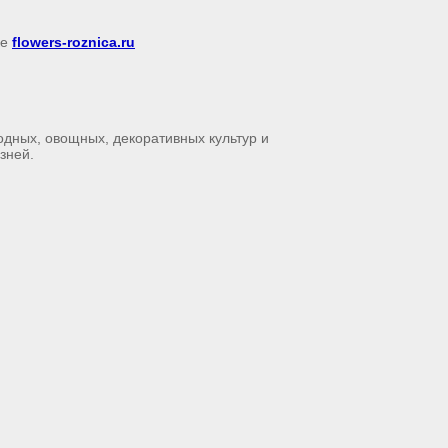
ке
flowers-roznica.ru
одных, овощных, декоративных культур и
зней.