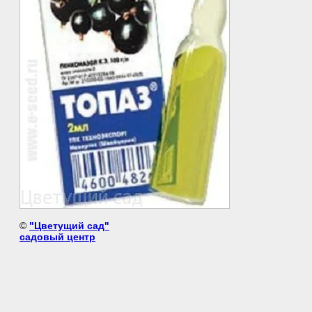
©
"Цветущий сад"
садовый центр