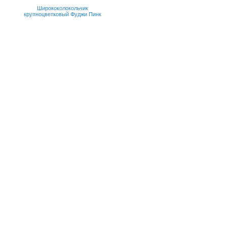
Ширококолокольчик
крупноцветковый Фуджи Пинк