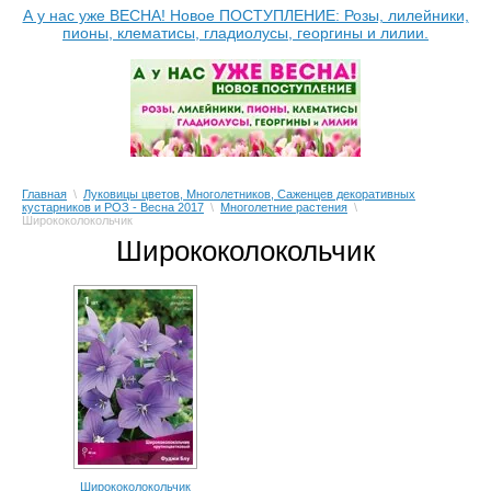
А у нас уже ВЕСНА! Новое ПОСТУПЛЕНИЕ: Розы, лилейники,
пионы, клематисы, гладиолусы, георгины и лилии.
Главная
\
Луковицы цветов, Многолетников, Саженцев декоративных
кустарников и РОЗ - Весна 2017
\
Многолетние растения
\
Ширококолокольчик
Ширококолокольчик
Ширококолокольчик