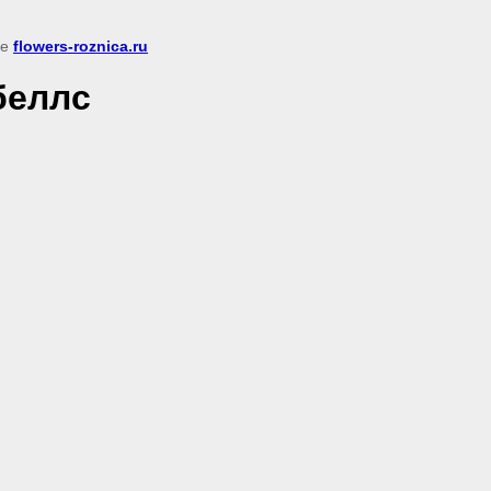
ке
flowers-roznica.ru
беллс