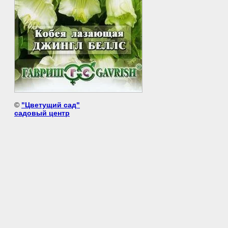
©
"Цветущий сад"
садовый центр